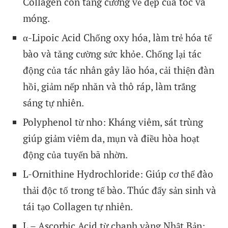
Collagen còn tăng cường vẻ đẹp của tóc và
móng.
α-Lipoic Acid Chống oxy hóa, làm trẻ hóa tế
bào và tăng cường sức khỏe. Chống lại tác
động của tác nhân gây lão hóa, cải thiện đàn
hồi, giảm nếp nhăn và thô ráp, làm trắng
sáng tự nhiên.
Polyphenol từ nho: Kháng viêm, sát trùng
giúp giảm viêm da, mụn và điều hòa hoạt
động của tuyến bã nhờn.
L-Ornithine Hydrochloride: Giúp cơ thể đào
thải độc tố trong tế bào. Thúc đẩy sản sinh và
tái tạo Collagen tự nhiên.
L – Ascorbic Acid từ chanh vàng Nhật Bản: