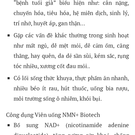
“bệnh tuổi già” biểu hiện như: cân nặng,
chuyển hóa, tiêu hóa, hệ miễn dịch, sinh lý,
trí nhớ, huyết áp, gan thận…
Gặp các vấn đề khác thường trong sinh hoạt
như mất ngủ, dễ mệt mỏi, dễ cảm ốm, căng
thẳng, hay quên, da dẻ sần sùi, kém sắc, rụng
tóc nhiều, xương cốt đau mỏi..
Có lối sống thức khuya, thực phẩm ăn nhanh,
nhiều béo ít rau, hút thuốc, uống bia rượu,
môi trường sống ô nhiễm, khói bụi.
Công dụng Viên uống NMN+ Biotech
Bổ sung NAD+ (nicotinamide adenine