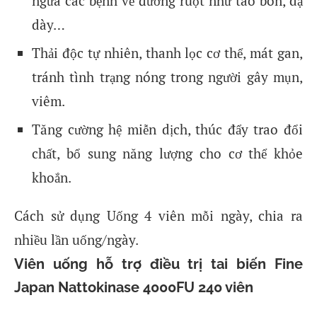
ngừa các bệnh về đường ruột như táo bón, dạ
dày…
Thải độc tự nhiên, thanh lọc cơ thể, mát gan,
tránh tình trạng nóng trong người gây mụn,
viêm.
Tăng cường hệ miễn dịch, thúc đẩy trao đổi
chất, bổ sung năng lượng cho cơ thể khỏe
khoắn.
Cách sử dụng Uống 4 viên mỗi ngày, chia ra
nhiều lần uống/ngày.
Viên uống hỗ trợ điều trị tai biến Fine
Japan Nattokinase 4000FU 240 viên